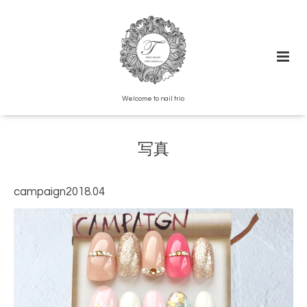
Welcome to nail trio
写真
campaign2018.04