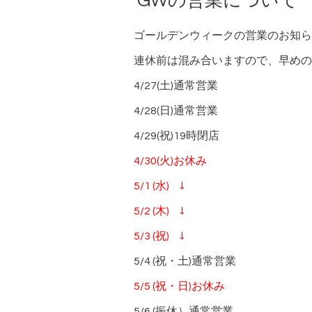
GWの営業について
ゴールデンウィークの営業のお知ら
連休前は混み合いますので、早めの
4/27(土)通常営業
4/28(日)通常営業
4/29(祝)19時閉店
4/30(火)お休み
5/1 (水) ↓
5/2 (木) ↓
5/3 (祝) ↓
5/4 (祝・土)通常営業
5/5 (祝・日)お休み
5/6 (振休）通常営業